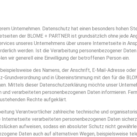
nserem Unternehmen. Datenschutz hat einen besonders hohen Ste
etseiten der BLOME + PARTNER ist grundsätzlich ohne jede An
ervices unseres Unternehmens über unsere Internetseite in An
derlich werden. Ist die Verarbeitung personenbezogener Daten e
en wir generell eine Einwilligung der betroffenen Person ein.
beispielsweise des Namens, der Anschrift, E-Mail-Adresse ode
hutz-Grundverordnung und in Übereinstimmung mit den für die 
n. Mittels dieser Datenschutzerklärung möchte unser Unterneh
n und verarbeiteten personenbezogenen Daten informieren. Fer
 zustehenden Rechte aufgeklärt.
eitung Verantwortlicher zahlreiche technische und organisato
e Internetseite verarbeiteten personenbezogenen Daten sicherz
tslücken aufweisen, sodass ein absoluter Schutz nicht gewährl
ezogene Daten auch auf alternativen Wegen, beispielsweise tele