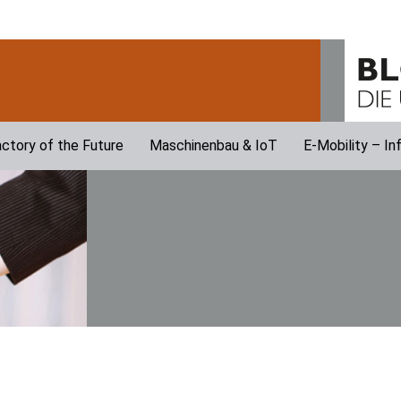
ctory of the Future
Maschinenbau & IoT
E-Mobility – In